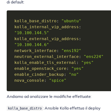
di default:
kolla_base_distro
:
"ubuntu"
kolla_internal_vip_address
:
"10.100.144.5"
kolla_external_vip_address
:
"10.100.144.6"
network_interface
:
"ens192"
neutron_external_interface
:
"ens224"
kolla_enable_tls_external
:
"yes"
enable_openstack_core
:
"yes"
enable_cinder_backup
:
"no"
nova_console
:
"spice"
Andiamo ad analizzare le modifiche effettuate:
: Ansible Kolla effettua il deploy
kolla_base_distro