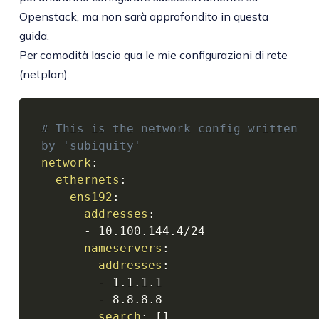
Openstack, ma non sarà approfondito in questa
guida.
Per comodità lascio qua le mie configurazioni di rete
(netplan):
# This is the network config written 
by 'subiquity'
network
:
ethernets
:
ens192
:
addresses
:
-
 10.100.144.4/24

nameservers
:
addresses
:
-
 1.1.1.1

-
 8.8.8.8

search
:
[
]