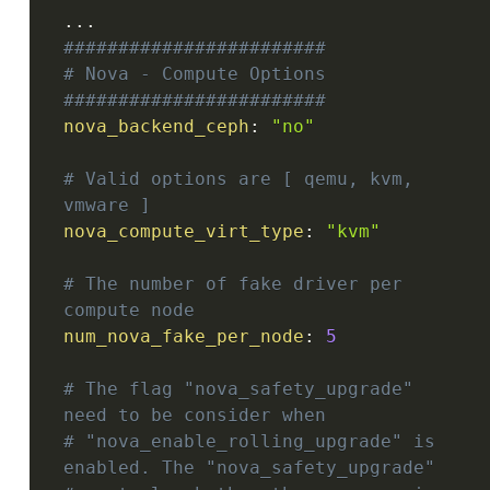
...
########################
# Nova - Compute Options
########################
nova_backend_ceph
:
"no"
# Valid options are [ qemu, kvm, 
vmware ]
nova_compute_virt_type
:
"kvm"
# The number of fake driver per 
compute node
num_nova_fake_per_node
:
5
# The flag "nova_safety_upgrade" 
need to be consider when
# "nova_enable_rolling_upgrade" is 
enabled. The "nova_safety_upgrade"