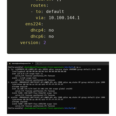
routes
:
-
to
:
 default

via
:
 10.100.144.1

ens224
:
dhcp4
:
 no

dhcp6
:
 no

version
:
2