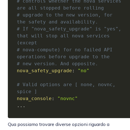
# controls whether the nova services 
are all stopped before rolling
# upgrade to the new version, for 
the safety and availability.
# If "nova_safety_upgrade" is "yes", 
that will stop all nova services 
(except
# nova-compute) for no failed API 
operations before upgrade to the
# new version. And opposite.
nova_safety_upgrade
:
"no"
# Valid options are [ none, novnc, 
spice ]
nova_console
:
"novnc"
...
Qua possiamo trovare diverse opzioni riguardo a