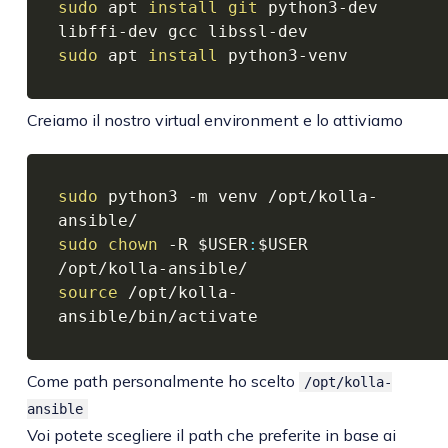
sudo
 apt 
install
git
 python3-dev 
sudo
 apt 
install
Creiamo il nostro virtual environment e lo attiviamo
sudo
 python3 -m venv /opt/kolla-
sudo
chown
 -R 
$USER
:
$USER
source
 /opt/kolla-
ansible/bin/activate
Come path personalmente ho scelto
/opt/kolla-
ansible
Voi potete scegliere il path che preferite in base ai