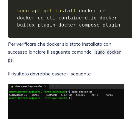
sudo
apt-get
install
 docker-ce 
docker-ce-cli containerd.io docker-
buildx-plugin docker-compose-plugin
Per verificare che docker sia stato installato con
successo lanciare il seguente comando:
sudo docker
ps
Il risultato dovrebbe essere il seguente: