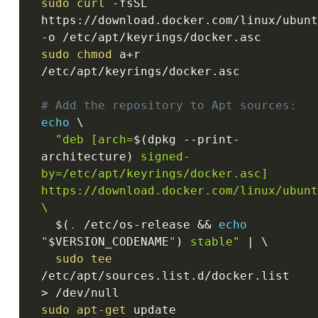
sudo
curl
 -fsSL 
https://download.docker.com/linux/ubunt
sudo
chmod
 a+r 
/etc/apt/keyrings/docker.asc

# Add the repository to Apt sources:
echo
 \

"deb [arch=
$(
dpkg --print-
architecture
)
 signed-
by=/etc/apt/keyrings/docker.asc] 
https://download.docker.com/linux/ubunt
\

$(
.
 /etc/os-release 
&&
echo
"
$VERSION_CODENAME
"
)
 stable"
|
 \

sudo
tee
/etc/apt/sources.list.d/docker.list 
>
sudo
apt-get
 update
