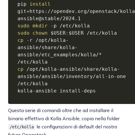
pip 
install
git+https://opendev.org/openstack/kolla
sudo
mkdir
sudo
chown
$USER
:
$USER
cp
 -r /opt/kolla-
ansible/share/kolla-
ansible/etc_examples/kolla/* 
cp
 /opt/kolla-ansible/share/kolla-
ansible/ansible/inventory/all-in-one 
/etc/kolla

kolla-ansible install-deps
Questa serie di comandi oltre che ad installare il
binario effettivo di Kolla Ansible, copia nella folder
le configurazioni di default del nostro
/etc/kolla
futuro Openstack.