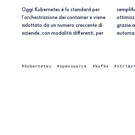
Oggi Kubernetes è lo standard per
semplificare i processi operativi e
l'orchestrazione dei container e viene
ottimizzare la gestione delle risorse
adottato da un numero crescente di
grazie alla sua capacità di
aziende, con modalità differenti, per
automazi
kubernetes
opensource
kafka
strimz