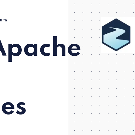
ura
 Apache
es