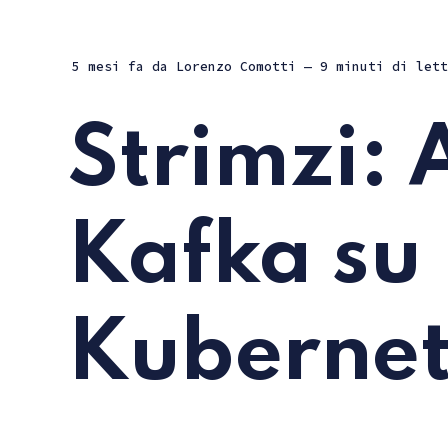
5 mesi fa
da
Lorenzo Comotti
— 9 minuti di lett
Strimzi:
Kafka su
Kubernet